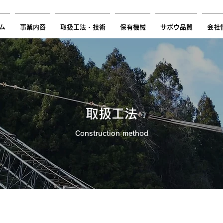
-5050
ム
事業内容
取扱工法・技術
保有機械
サボウ品質
会社
​取扱工法
Construction method