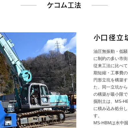
​ケコム工法
​​小口径
油圧無振動・低騒
に制約の多い市街
従来工法に比べて
期短縮・工事費の
円形立坑を構築す
た、同一立坑から
の構築が最小限で
掘削土は、MS-
に積み込み処分し
す。
MS-HBMは水